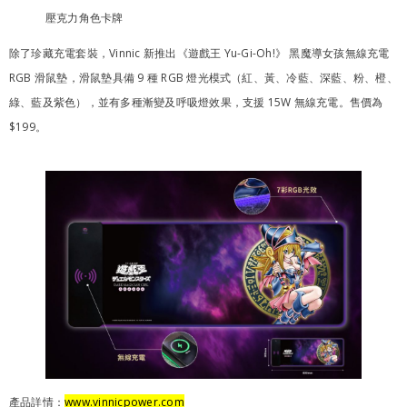
壓克力角色卡牌
除了珍藏充電套裝，Vinnic 新推出《遊戲王 Yu-Gi-Oh!》 黑魔導女孩無線充電
RGB 滑鼠墊，滑鼠墊具備 9 種 RGB 燈光模式（紅、黃、冷藍、深藍、粉、橙、
綠、藍及紫色），並有多種漸變及呼吸燈效果，支援 15W 無線充電。售價為
$199。
產品詳情：
www.vinnicpower.co
m