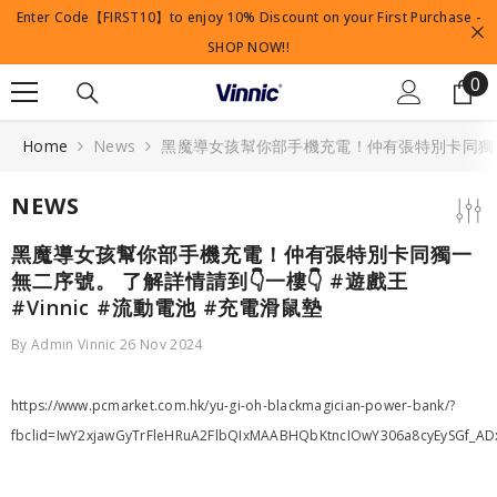
Enter Code【FIRST10】to enjoy 10% Discount on your First Purchase -
SKIP TO CONTENT
SHOP NOW!!
0
0
it
Home
News
黑魔導女孩幫你部手機充電！仲有張特別卡同獨一無二序
NEWS
黑魔導女孩幫你部手機充電！仲有張特別卡同獨一
無二序號。 了解詳情請到👇一樓👇 #遊戲王
#Vinnic #流動電池 #充電滑鼠墊
By
Admin Vinnic
26 Nov 2024
https://www.pcmarket.com.hk/yu-gi-oh-blackmagician-power-bank/?
fbclid=IwY2xjawGyTrFleHRuA2FlbQIxMAABHQbKtncIOwY306a8cyEySGf_AD