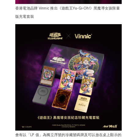
香港電池品牌 Vinnic 推出《遊戲王Yu-Gi-Oh!》黑魔導女孩限量
版充電套裝
會有以「LP 值」為獨立序號的珍藏號碼牌及可以放在桌上顯示的