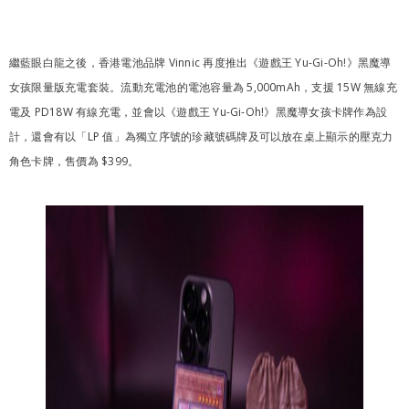
繼藍眼白龍之後，香港電池品牌 Vinnic 再度推出《遊戲王 Yu-Gi-Oh!》黑魔導
女孩限量版充電套裝。流動充電池的電池容量為 5,000mAh，支援 15W 無線充
電及 PD18W 有線充電，並會以《遊戲王 Yu-Gi-Oh!》黑魔導女孩卡牌作為設
計，還會有以「LP 值」為獨立序號的珍藏號碼牌及可以放在桌上顯示的壓克力
角色卡牌，售價為 $399。
Sale 15%