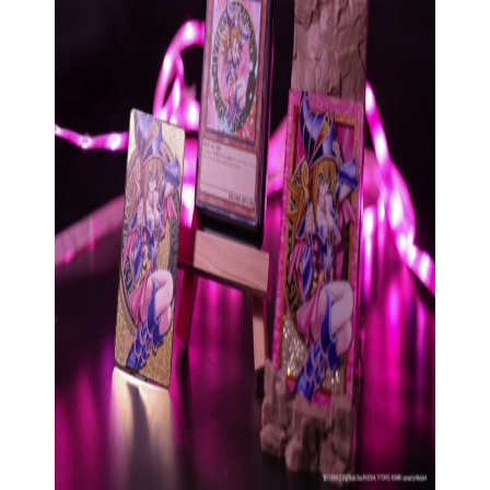
ADD TO CART
ENDOR:
VINNIC POWER
Vinnic SNOWDON 3合1 復古無線充電座 |
15W 快充、白噪音、雙鬧鐘 |
HK$399.00
HK$339.00