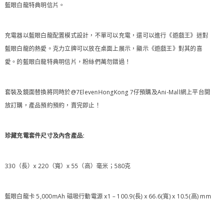
藍眼白龍特典明信片。
充電器以藍眼白龍配置模式設計，不單可以充電，還可以進行《遊戲王》迷對
藍眼白龍的熱愛。克力立牌可以放在桌面上展示，顯示《遊戲王》對其的喜
愛。的藍眼白龍特典明信片，粉絲們萬勿錯過！
套裝及鏡面替換將同時於@7ElevenHongKong 7仔預購及Ani-Mall網上平台開
放訂購，產品預約預約，賣完即止！
珍藏充電套件尺寸及內含產品:
330（長）x 220（寬）x 55（高）毫米；580克
藍眼白龍卡 5,000mAh 磁吸行動電源 x1 – 100.9(長) x 66.6(寬) x 10.5(高) mm