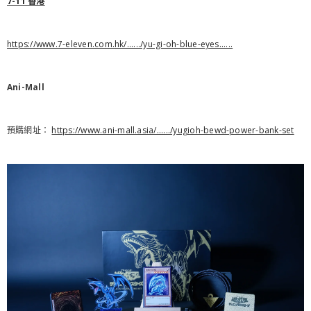
7-11 香港
https://www.7-eleven.com.hk/....../yu-gi-oh-blue-eyes......
Ani-Mall
預購網址：
https://www.ani-mall.asia/....../yugioh-bewd-power-bank-set