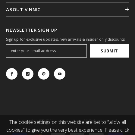
ABOUT VINNIC
NEWSLETTER SIGN UP
Sign up for exclusive updates, new arrivals & insider only discounts
SUBMIT
Copyright 2025 © Vinnicpower.com. All Rights Reserved
The cookie settings on this website are set to "allow all
cookies" to give you the very best experience. Please click
Payment